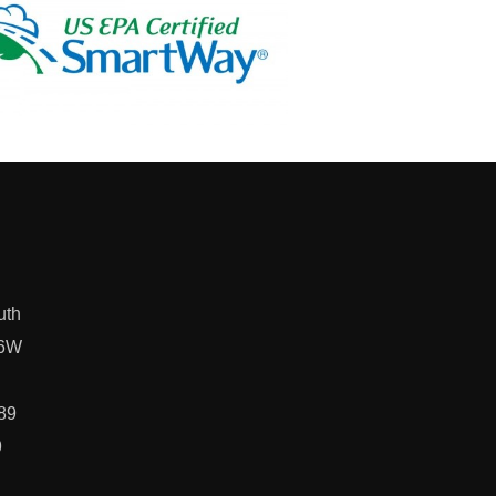
uth
L6W
89
9