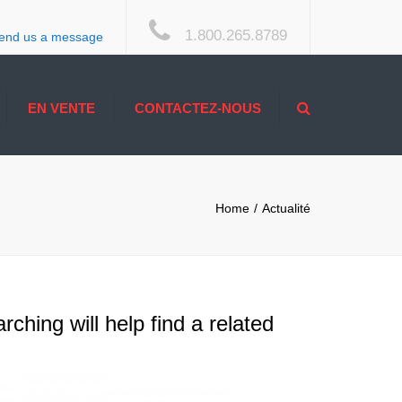
×
1.800.265.8789
end us a message
Search
EN VENTE
CONTACTEZ-NOUS
Home
Actualité
ching will help find a related