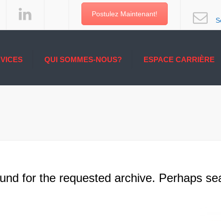
Postulez Maintenant!
S
VICES
QUI SOMMES-NOUS?
ESPACE CARRIÈRE
 ET
UNE LONGUEUR
E
D’AVANCE
CES AUX
CES DE
DE LA
URE
E TRANSPORT
und for the requested archive. Perhaps sear
S
XPRESS
NTERMODALE
E