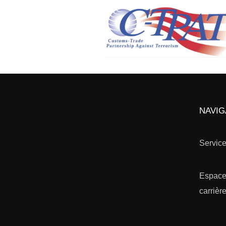
SERVICE S
UNE LONG
D’AVANCE
NAVIG
Servic
Espac
carrièr