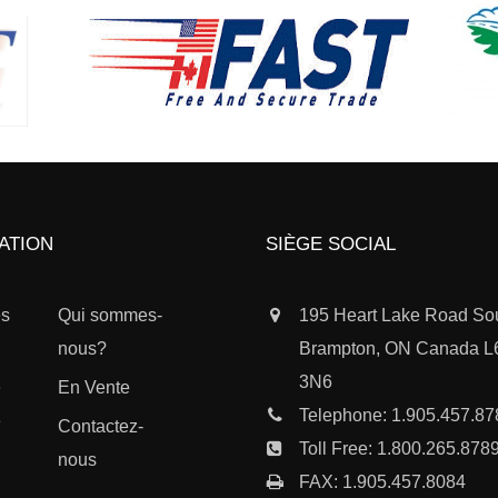
PÉCIALISÉ
UEUR
ATION
SIÈGE SOCIAL
es
Qui sommes-
195 Heart Lake Road So
nous?
Brampton, ON Canada 
3N6
e
En Vente
Telephone:
1.905.457.87
e
Contactez-
Toll Free:
1.800.265.878
nous
FAX: 1.905.457.8084