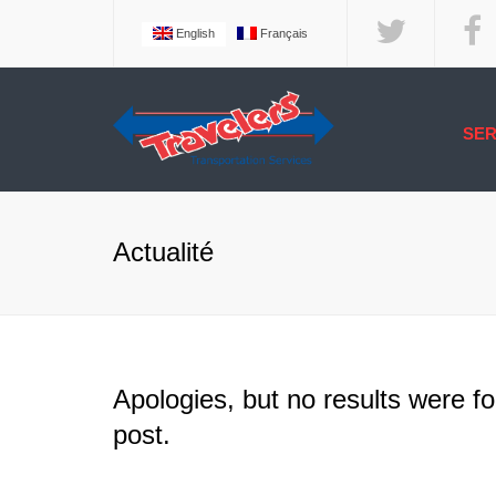
English
Français
SER
COURTAGE
LOGISTIQU
LES SERVI
Actualité
TERMINUS
LES SERVI
CONTRÔLE 
TEMPÉRAT
SERVICE D
Apologies, but no results were fo
TRAVELER
post.
SERVICE E
SERVICE I
ET MARITIM