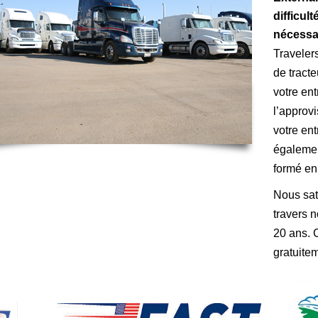
PÉCIALISÉ
difficul
nécessa
UEUR
Traveler
de tract
votre en
l’approv
votre en
égalemen
formé en 
Nous sat
travers 
20 ans. 
gratuite