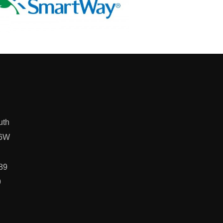
uth
L6W
89
9