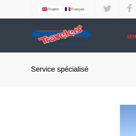
English
Français
SER
COURTAGE
LOGISTIQU
LES SERVI
Service spécialisé
TERMINUS
LES SERVI
CONTRÔLE 
TEMPÉRAT
SERVICE D
TRAVELER
SERVICE E
SERVICE I
ET MARITIM