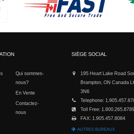
ATION
SIÈGE SOCIAL
es
Qui sommes-
195 Heart Lake Road So
nous?
Brampton, ON Canada 
3N6
e
En Vente
Telephone:
1.905.457.87
e
Contactez-
Toll Free:
1.800.265.878
nous
FAX: 1.905.457.8084
AUTRES BUREAUX