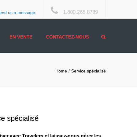
×
1.800.265.8789
end us a message
Search
EN VENTE
CONTACTEZ-NOUS
Home
Service spécialisé
ce spécialisé
iser avec Travelers et laissez-nous gérer les