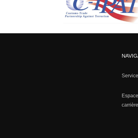
NAVIG
Servic
Espac
carrièr