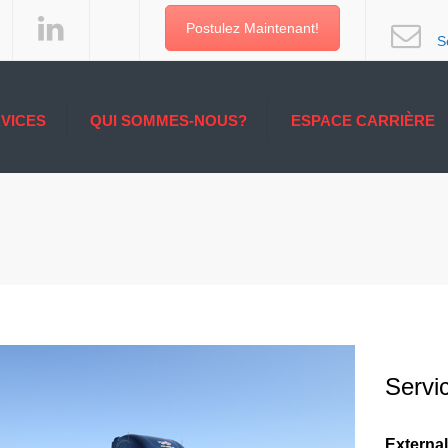
Postulez Maintenant!
S
VICES
QUI SOMMES-NOUS?
ESPACE CARRIÈRE
 ET
UNE LONGUEUR
E
D’AVANCE
CES AUX
CES DE
DE LA
URE
E TRANSPORT
S
Servi
XPRESS
NTERMODALE
E
External