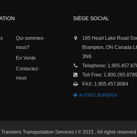
ATION
SIÈGE SOCIAL
es
Qui sommes-
195 Heart Lake Road So
nous?
Brampton, ON Canada 
3N6
e
En Vente
Telephone:
1.905.457.87
e
Contactez-
Toll Free:
1.800.265.878
nous
FAX: 1.905.457.8084
AUTRES BUREAUX
Travelers Transportation Services | © 2015 , All rights reserved