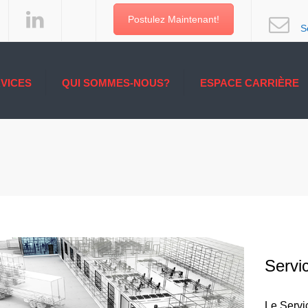
Postulez Maintenant!
S
VICES
QUI SOMMES-NOUS?
ESPACE CARRIÈRE
 ET
UNE LONGUEUR
E
D’AVANCE
CES AUX
CES DE
DE LA
URE
E TRANSPORT
S
Servi
XPRESS
NTERMODALE
E
Le Servi