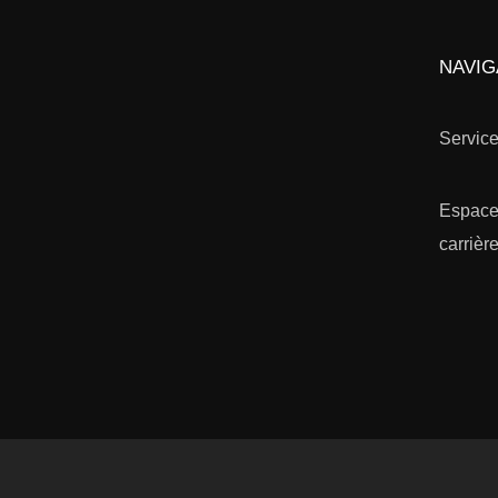
NAVIG
Servic
Espac
carrièr