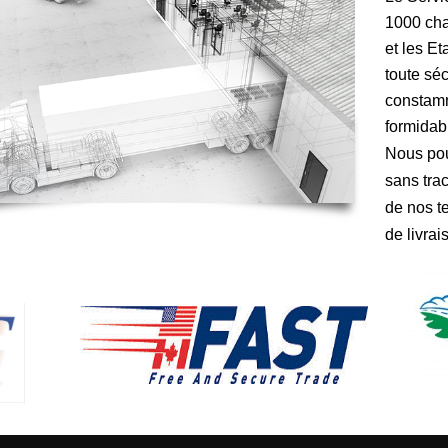
PÉCIALISÉ
1000 cha
et les E
UEUR
toute sé
constamm
formidab
Nous pou
sans tra
de nos te
de livrai